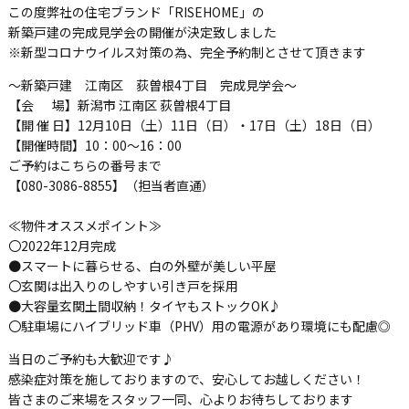
この度弊社の住宅ブランド「RISEHOME」の
新築戸建の完成見学会の開催が決定致しました
※新型コロナウイルス対策の為、完全予約制とさせて頂きます
～新築戸建 江南区 荻曽根4丁目 完成見学会～
【会 場】新潟市 江南区 荻曽根4丁目
【開 催 日】12月10日（土）11日（日）・17日（土）18日（日）
【開催時間】10：00～16：00
ご予約はこちらの番号まで
【080-3086-8855】（担当者直通）
≪物件オススメポイント≫
〇2022年12月完成
●スマートに暮らせる、白の外壁が美しい平屋
〇玄関は出入りのしやすい引き戸を採用
●大容量玄関土間収納！タイヤもストックOK♪
〇駐車場にハイブリッド車（PHV）用の電源があり環境にも配慮◎
当日のご予約も大歓迎です♪
感染症対策を施しておりますので、安心してお越しください！
皆さまのご来場をスタッフ一同、心よりお待ちしております