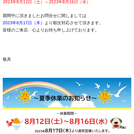
2023
8
12
2023
8
16
年
月
日（
土
）～
年
月
日（
水
）
期間中に頂きましたお問合せに関しましては
2023
8
17
年
月
日（
木
）
より順次対応させて頂きます。
皆様のご来店、心よりお待ち申し上げております。
敬具