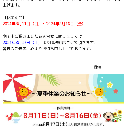
上げます。
【休業期間】
2024
年
8
月
11
日（日）～
2024
年
8
月
16
日（金）
期間中に頂きましたお問合せに関しましては
2024
年
8
月
17
日（土）
より順次対応させて頂きます。
皆様のご来店、心よりお待ち申し上げております。
敬具