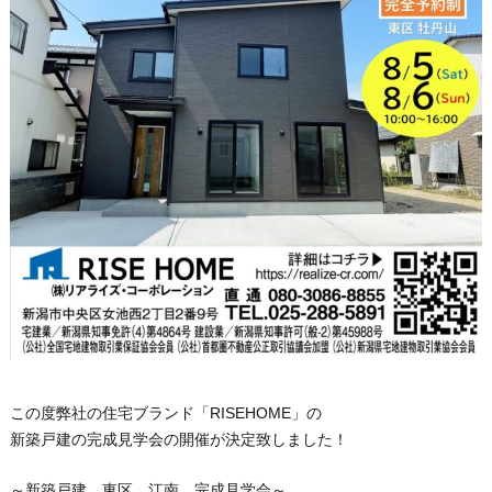
RISEHOME
この度弊社の住宅ブランド「
」の
新築戸建の完成見学会の開催が決定致しました
！
～新築戸建
東
区
江南
完成見学会～