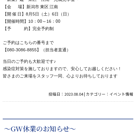
【会
場】新潟市
東
区
江南
8
5
6
【開
催
日】
月
日（土）
日（日）
00
00
10
16
【開催時間】
：
～
：
【
予
約
】
完全予約制
ご予約はこちらの番号まで
080-3086-8855
【
】（担当者直通）
♪
当日のご予約も大歓迎です
感染症対策を施しておりますので、安心してお越しください！
皆さまのご来場をスタッフ一同、心よりお待ちしております
投稿日：
2023.08.04
|
カテゴリー：
イベント情報
～GW休業のお知らせ～