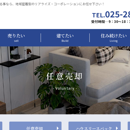
る事なら、地域密着型のリアライズ・コーポレーションにお任せ下さい！
025-2
TEL.
受付時間…9：30～18
売りたい
建てたい
住み続けたい
sell
Build
Living
任意売却
- Voluntary -
任意売却
ハウスリースバック