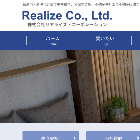
新潟市・新潟市近郊で中古住宅、分譲地買取、不動産仲介まで不動産に関す
ホーム
買いたい
Home
Buy
仲介売却
当社買取