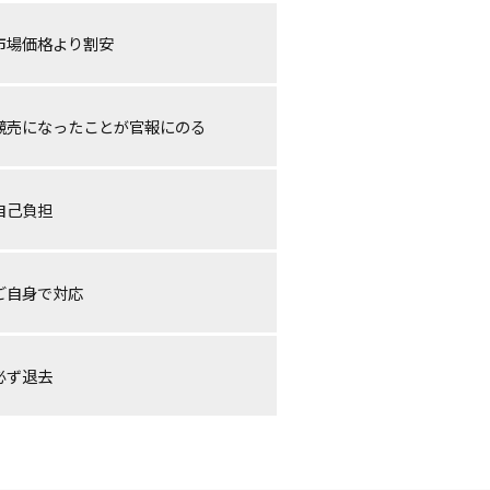
市場価格より割安
競売になったことが官報にのる
自己負担
ご自身で対応
必ず退去